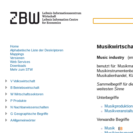
Musikwirtscha
Home
Alphabetische Liste der Deskriptoren
Mappings
Music industry
(eng
Versionen
Web Services
benutzt für:
Musikma
Downloads
Mehr zum STW
Musikinstrumentenb
Musikalienhandel
,
Kl
V Volkswirtschaft
Sammelbegriff für di
B Betriebswirtschaft
weitesten Sinne
W Wirtschaftssektoren
Unterbegriffe
P Produkte
Musikproduktion
N Nachbarwissenschaften
Musikveranstalt
G Geographische Begriffe
Verwandte Begriffe
A Allgemeinwörter
Musik
Musikinstrument