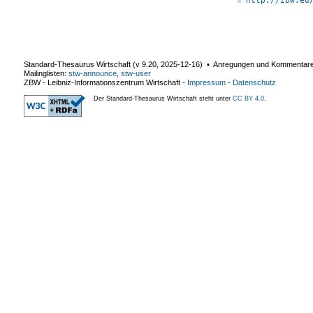
http://zbw.eu
Standard-Thesaurus Wirtschaft (v
9.20
,
2025-12-16
) ▪ Anregungen und Kommentar
Mailinglisten:
stw-announce
,
stw-user
ZBW - Leibniz-Informationszentrum Wirtschaft
-
Impressum
-
Datenschutz
Der Standard-Thesaurus Wirtschaft steht unter
CC BY 4.0
.