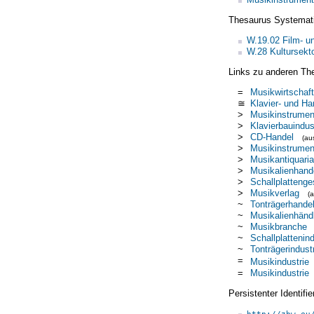
Thesaurus Systemat
W.19.02 Film- u
W.28 Kultursekt
Links zu anderen Th
=
Musikwirtschaft
≅
Klavier- und H
>
Musikinstrumen
>
Klavierbauindus
>
CD-Handel
(a
>
Musikinstrume
>
Musikantiquaria
>
Musikalienhand
>
Schallplattenge
>
Musikverlag
(
~
Tonträgerhande
~
Musikalienhänd
~
Musikbranche
~
Schallplattenind
~
Tonträgerindust
=
Musikindustrie
=
Musikindustrie
Persistenter Identif