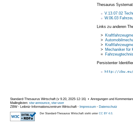
Thesaurus Systemat
V.13.07.02 Tech
W.06.03 Fahrze
Links zu anderen Th
>
Kraftfahrzeugm
>
Automobilmecha
>
Kraftfahrzeugme
>
Mechaniker für 
=
Fahrzeugtechni
Persistenter Identif
http://zbw.eu
Standard-Thesaurus Wirtschaft (v
9.20
,
2025-12-16
) ▪ Anregungen und Kommentar
Mailinglisten:
stw-announce
,
stw-user
ZBW - Leibniz-Informationszentrum Wirtschaft
-
Impressum
-
Datenschutz
Der Standard-Thesaurus Wirtschaft steht unter
CC BY 4.0
.