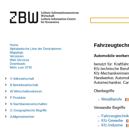
Fahrzeugtech
Home
Alphabetische Liste der Deskriptoren
Mappings
Automobile worker
Versionen
Web Services
benutzt für:
Kraftfah
Downloads
Mehr zum STW
Kfz-technische Beru
Kfz-Mechanikerinnen
Handwerker
,
Automobi
V Volkswirtschaft
Automechaniker
,
Car
B Betriebswirtschaft
Oberbegriffe
W Wirtschaftssektoren
P Produkte
Metallberufe
N Nachbarwissenschaften
Verwandte Begriffe
G Geographische Begriffe
Fahrzeugtechnik
A Allgemeinwörter
Kfz-Gewerbe
Kfz-Industrie