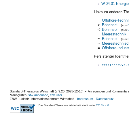
W.04.01 Energie
Links zu anderen Th
=
Offshore-Techni
>
Bohrinsel
(aus
<
Bohrinsel
(aus
~
Meerestechnik
~
Bohrinsel
(aus
~
Meerestechnisch
=
Offshore-Industr
Persistenter Identif
http://zbw.eu
Standard-Thesaurus Wirtschaft (v
9.20
,
2025-12-16
) ▪ Anregungen und Kommentar
Mailinglisten:
stw-announce
,
stw-user
ZBW - Leibniz-Informationszentrum Wirtschaft
-
Impressum
-
Datenschutz
Der Standard-Thesaurus Wirtschaft steht unter
CC BY 4.0
.