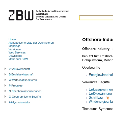
Offshore-Indu
Home
Alphabetische Liste der Deskriptoren
Mappings
Offshore industry
(
Versionen
Web Services
benutzt für:
Offshore
Downloads
Mehr zum STW
Bohrplattform
,
Bohrin
Oberbegriffe
V Volkswirtschaft
Energiewirtschaf
B Betriebswirtschaft
W Wirtschaftssektoren
Verwandte Begriffe
P Produkte
Erdgasgewinnun
N Nachbarwissenschaften
Erdölgewinnung
G Geographische Begriffe
Schiffbau
Windenergieanl
A Allgemeinwörter
Thesaurus Systemat