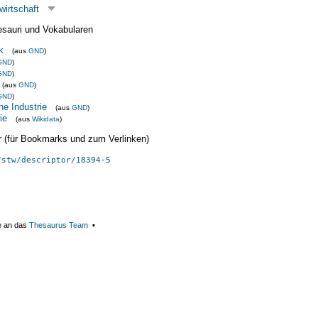
wirtschaft
esauri und Vokabularen
k
(aus
GND
)
GND
)
GND
)
(aus
GND
)
GND
)
e Industrie
(aus
GND
)
ie
(aus
Wikidata
)
ier (für Bookmarks und zum Verlinken)
/stw/descriptor/18394-5
e an das
Thesaurus Team
▪