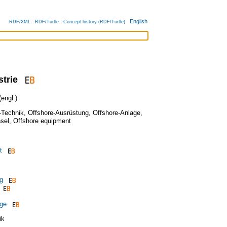
English
RDF/XML
RDF/Turtle
Concept history (RDF/Turtle)
strie
engl.)
-Technik
,
Offshore-Ausrüstung
,
Offshore-Anlage
,
sel
,
Offshore equipment
t
g
age
ik