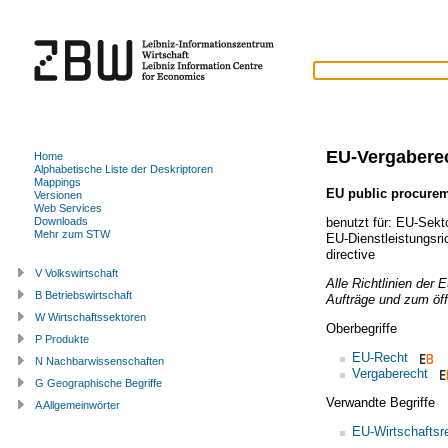
EU-Vergabere
Home
Alphabetische Liste der Deskriptoren
Mappings
EU public procurem
Versionen
Web Services
benutzt für:
EU-Sekto
Downloads
Mehr zum STW
EU-Dienstleistungsric
directive
V Volkswirtschaft
Alle Richtlinien der 
B Betriebswirtschaft
Aufträge und zum öf
W Wirtschaftssektoren
Oberbegriffe
P Produkte
EU-Recht
N Nachbarwissenschaften
Vergaberecht
G Geographische Begriffe
Verwandte Begriffe
A Allgemeinwörter
EU-Wirtschaftsr