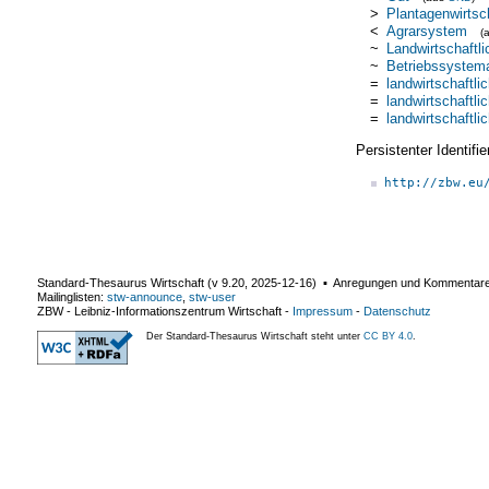
>
Plantagenwirtsc
<
Agrarsystem
(
~
Landwirtschaftli
~
Betriebssystema
=
landwirtschaftli
=
landwirtschaftl
=
landwirtschaftl
Persistenter Identif
http://zbw.eu
Standard-Thesaurus Wirtschaft (v
9.20
,
2025-12-16
) ▪ Anregungen und Kommentar
Mailinglisten:
stw-announce
,
stw-user
ZBW - Leibniz-Informationszentrum Wirtschaft
-
Impressum
-
Datenschutz
Der Standard-Thesaurus Wirtschaft steht unter
CC BY 4.0
.