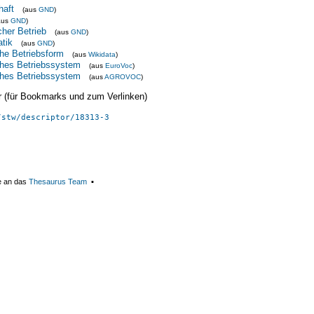
haft
(aus
GND
)
aus
GND
)
cher Betrieb
(aus
GND
)
tik
(aus
GND
)
che Betriebsform
(aus
Wikidata
)
iches Betriebssystem
(aus
EuroVoc
)
iches Betriebssystem
(aus
AGROVOC
)
ier (für Bookmarks und zum Verlinken)
/stw/descriptor/18313-3
e an das
Thesaurus Team
▪