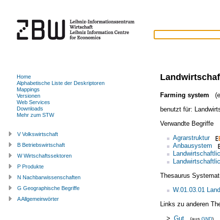
Landwirtschaf
Home
Alphabetische Liste der Deskriptoren
Mappings
Farming system
(e
Versionen
Web Services
benutzt für:
Landwirt
Downloads
Mehr zum STW
Verwandte Begriffe
V Volkswirtschaft
Agrarstruktur
Anbausystem
B Betriebswirtschaft
Landwirtschaftli
W Wirtschaftssektoren
Landwirtschaftli
P Produkte
Thesaurus Systemat
N Nachbarwissenschaften
G Geographische Begriffe
W.01.03.01 Land
A Allgemeinwörter
Links zu anderen Th
>
Gut
(aus
GND
)