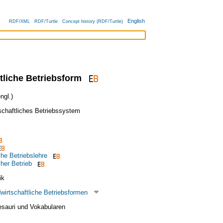
English
RDF/XML
RDF/Turtle
Concept history (RDF/Turtle)
tliche Betriebsform
ngl.)
schaftliches Betriebssystem
che Betriebslehre
cher Betrieb
ik
wirtschaftliche Betriebsformen
esauri und Vokabularen