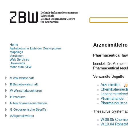
Arzneimittelre
Home
Alphabetische Liste der Deskriptoren
Mappings
Pharmaceutical law
Versionen
Web Services
benutzt für:
Arzneimi
Downloads
Mehr zum STW
Pharmaceutical regul
Verwandte Begriffe
V Volkswirtschaft
Arzneimittel
B Betriebswirtschaft
Chemikalienrech
W Wirtschaftssektoren
Lebensmittelrec
P Produkte
Pharmahandel
Pharmaindustrie
N Nachbarwissenschaften
G Geographische Begriffe
Thesaurus Systemat
A Allgemeinwörter
W.06.05 Chemiei
W.10.04 Rohstoff