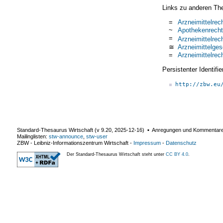
Links zu anderen Th
=
Arzneimittelrec
~
Apothekenrecht
=
Arzneimittelrec
≅
Arzneimittelges
=
Arzneimittelrec
Persistenter Identif
http://zbw.eu
Standard-Thesaurus Wirtschaft (v
9.20
,
2025-12-16
) ▪ Anregungen und Kommentar
Mailinglisten:
stw-announce
,
stw-user
ZBW - Leibniz-Informationszentrum Wirtschaft
-
Impressum
-
Datenschutz
Der Standard-Thesaurus Wirtschaft steht unter
CC BY 4.0
.