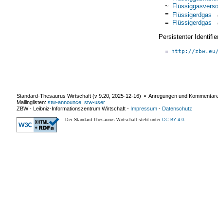
~
Flüssiggasvers
=
Flüssigerdgas
=
Flüssigerdgas
Persistenter Identif
http://zbw.eu
Standard-Thesaurus Wirtschaft (v
9.20
,
2025-12-16
) ▪ Anregungen und Kommentar
Mailinglisten:
stw-announce
,
stw-user
ZBW - Leibniz-Informationszentrum Wirtschaft
-
Impressum
-
Datenschutz
Der Standard-Thesaurus Wirtschaft steht unter
CC BY 4.0
.