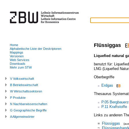
Flüssiggas
Home
Alphabetische Liste der Deskriptoren
Mappings
Liquefied natural g
Versionen
Web Services
benutzt für:
Liquefie
Downloads
Mehr zum STW
LNG (Liquefied Natur
Oberbegriffe
V Volkswirtschaft
Erdgas
B Betriebswirtschaft
W Wirtschaftssektoren
Thesaurus Systemat
P Produkte
P.05 Bergbauerz
N Nachbarwissenschaften
P.11 Kraftstoffe
G Geographische Begriffe
Links zu anderen Th
A Allgemeinwörter
=
Flüssiggas
(au
~
Flüssiggashand