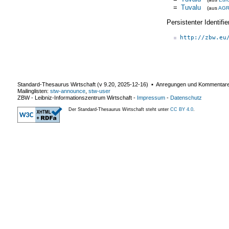
=
Tuvalu
(aus
AG
Persistenter Identif
http://zbw.eu
Standard-Thesaurus Wirtschaft (v
9.20
,
2025-12-16
) ▪ Anregungen und Kommentar
Mailinglisten:
stw-announce
,
stw-user
ZBW - Leibniz-Informationszentrum Wirtschaft
-
Impressum
-
Datenschutz
Der Standard-Thesaurus Wirtschaft steht unter
CC BY 4.0
.