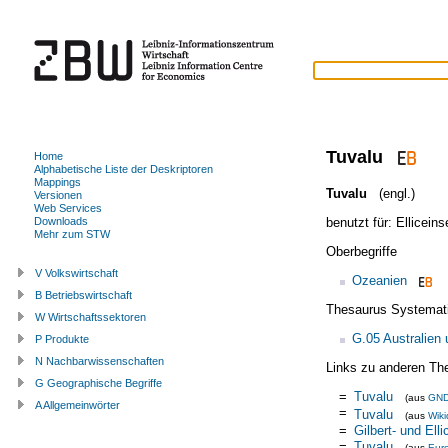
Tuvalu
Home
Alphabetische Liste der Deskriptoren
Mappings
Tuvalu
(engl.)
Versionen
Web Services
benutzt für:
Elliceins
Downloads
Mehr zum STW
Oberbegriffe
V Volkswirtschaft
Ozeanien
B Betriebswirtschaft
Thesaurus Systemat
W Wirtschaftssektoren
G.05 Australien
P Produkte
N Nachbarwissenschaften
Links zu anderen Th
G Geographische Begriffe
=
Tuvalu
(aus
GN
A Allgemeinwörter
=
Tuvalu
(aus
Wiki
=
Gilbert- und Elli
=
Tuvalu
(aus
Eur