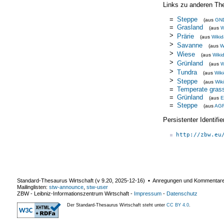
Links zu anderen Th
=
Steppe
(aus
GN
=
Grasland
(aus
W
>
Prärie
(aus
Wikid
>
Savanne
(aus
W
>
Wiese
(aus
Wiki
>
Grünland
(aus
W
>
Tundra
(aus
Wik
>
Steppe
(aus
Wik
=
Temperate grass
=
Grünland
(aus
E
=
Steppe
(aus
AG
Persistenter Identif
http://zbw.eu
Standard-Thesaurus Wirtschaft (v
9.20
,
2025-12-16
) ▪ Anregungen und Kommentar
Mailinglisten:
stw-announce
,
stw-user
ZBW - Leibniz-Informationszentrum Wirtschaft
-
Impressum
-
Datenschutz
Der Standard-Thesaurus Wirtschaft steht unter
CC BY 4.0
.