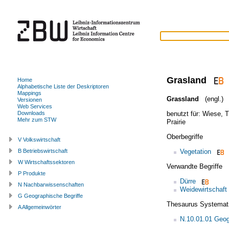
Grasland
Home
Alphabetische Liste der Deskriptoren
Mappings
Grassland
(engl.)
Versionen
Web Services
benutzt für:
Wiese
,
T
Downloads
Mehr zum STW
Prairie
Oberbegriffe
V Volkswirtschaft
Vegetation
B Betriebswirtschaft
W Wirtschaftssektoren
Verwandte Begriffe
P Produkte
Dürre
N Nachbarwissenschaften
Weidewirtschaft
G Geographische Begriffe
Thesaurus Systemat
A Allgemeinwörter
N.10.01.01 Geog