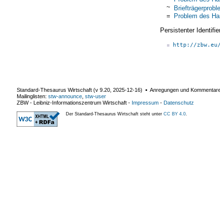
~
Briefträgerprob
=
Problem des Ha
Persistenter Identif
http://zbw.eu
Standard-Thesaurus Wirtschaft (v
9.20
,
2025-12-16
) ▪ Anregungen und Kommentar
Mailinglisten:
stw-announce
,
stw-user
ZBW - Leibniz-Informationszentrum Wirtschaft
-
Impressum
-
Datenschutz
Der Standard-Thesaurus Wirtschaft steht unter
CC BY 4.0
.