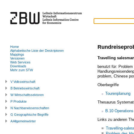
Rundreisepro
Home
Alphabetische Liste der Deskriptoren
Mappings
Travelling salesma
Versionen
Web Services
benutzt für:
Problem 
Downloads
Mehr zum STW
Handlungsreisenden
problem
,
Chinese po
V Volkswirtschaft
Oberbegriffe
B Betriebswirtschaft
Tourenplanung
W Wirtschaftssektoren
P Produkte
Thesaurus Systemat
N Nachbarwissenschaften
B.10 Operations
G Geographische Begriffe
Links zu anderen Th
A Allgemeinwörter
=
Travelling-sale
=
Problem des Ha