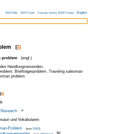
English
RDF/XML
RDF/Turtle
Concept history (RDF/Turtle)
blem
n problem
(engl.)
des Handlungsreisenden
,
problem
,
Briefträgerproblem
,
Traveling salesman
stman problem
ik
 Research
esauri und Vokabularen
sman-Problem
(aus
GND
)
ndlungsreisenden
(aus
Wikidata
)