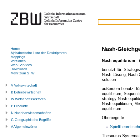
Nash-Gleichg
Home
Alphabetische Liste der Deskriptoren
Mappings
Nash equilibrium
(
Versionen
Web Services
benutzt für:
Strategi
Downloads
Mehr zum STW
Nash-Lösung
,
Nash 
solution
V Volkswirtschaft
außerdem benutzt fü
B Betriebswirtschaft
equilibrium
,
Sequentia
strategy Nash equili
W Wirtschaftssektoren
Nash equilibrium
,
Mix
P Produkte
equilibrium
N Nachbarwissenschaften
Oberbegriffe
G Geographische Begriffe
Spieltheoretisc
A Allgemeinwörter
Thesaurus Systemat