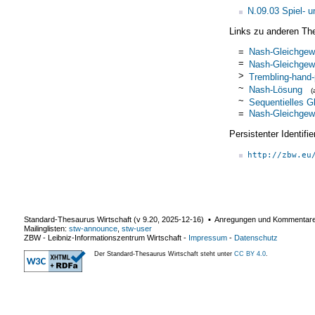
N.09.03 Spiel- u
Links zu anderen Th
=
Nash-Gleichgew
=
Nash-Gleichgew
>
Trembling-hand-
~
Nash-Lösung
(
~
Sequentielles G
=
Nash-Gleichgew
Persistenter Identif
http://zbw.eu
Standard-Thesaurus Wirtschaft (v
9.20
,
2025-12-16
) ▪ Anregungen und Kommentar
Mailinglisten:
stw-announce
,
stw-user
ZBW - Leibniz-Informationszentrum Wirtschaft
-
Impressum
-
Datenschutz
Der Standard-Thesaurus Wirtschaft steht unter
CC BY 4.0
.