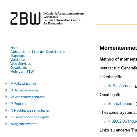
Momentenmet
Home
Alphabetische Liste der Deskriptoren
Mappings
Method of moment
Versionen
Web Services
benutzt für:
General
Downloads
Mehr zum STW
Unterbegriffe
V Volkswirtschaft
IV-Schätzung
B Betriebswirtschaft
Oberbegriffe
W Wirtschaftssektoren
Schätztheorie
P Produkte
N Nachbarwissenschaften
Thesaurus Systemat
G Geographische Begriffe
N.09.02.06 Induk
A Allgemeinwörter
Links zu anderen Th