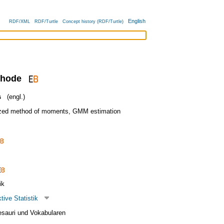
English
RDF/XML
RDF/Turtle
Concept history (RDF/Turtle)
hode
s
(engl.)
ized method of moments
,
GMM estimation
ik
tive Statistik
esauri und Vokabularen