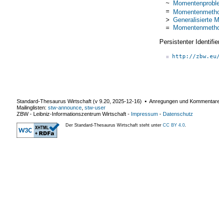
~
Momentenprobl
=
Momentenmeth
>
Generalisierte
=
Momentenmeth
Persistenter Identif
http://zbw.eu
Standard-Thesaurus Wirtschaft (v
9.20
,
2025-12-16
) ▪ Anregungen und Kommentar
Mailinglisten:
stw-announce
,
stw-user
ZBW - Leibniz-Informationszentrum Wirtschaft
-
Impressum
-
Datenschutz
Der Standard-Thesaurus Wirtschaft steht unter
CC BY 4.0
.