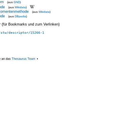
em
(aus
GND
)
ode
(aus
Wikidata
)
 Momentenmethode
(aus
Wikidata
)
ode
(aus
DBpedia
)
ier (für Bookmarks und zum Verlinken)
/stw/descriptor/15266-1
e an das
Thesaurus Team
▪