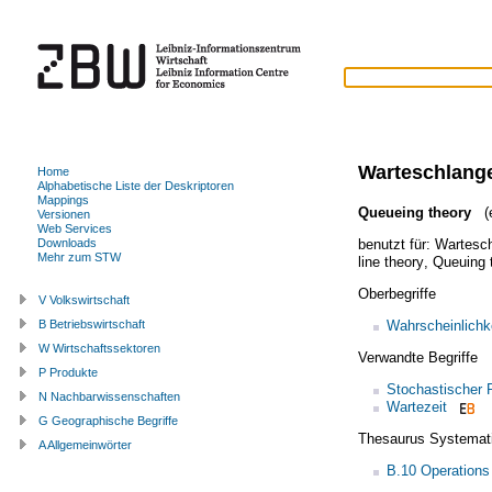
Warteschlang
Home
Alphabetische Liste der Deskriptoren
Mappings
Queueing theory
(e
Versionen
Web Services
benutzt für:
Wartesc
Downloads
Mehr zum STW
line theory
,
Queuing 
Oberbegriffe
V Volkswirtschaft
Wahrscheinlichk
B Betriebswirtschaft
W Wirtschaftssektoren
Verwandte Begriffe
P Produkte
Stochastischer 
N Nachbarwissenschaften
Wartezeit
G Geographische Begriffe
Thesaurus Systemat
A Allgemeinwörter
B.10 Operations