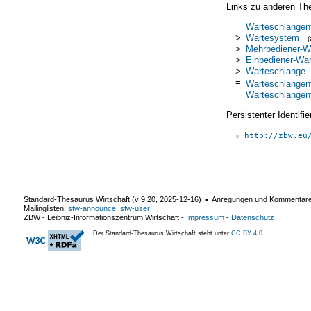
Links zu anderen Th
=
Warteschlangen
>
Wartesystem
>
Mehrbediener-W
>
Einbediener-Wa
>
Warteschlange
=
Warteschlangen
=
Warteschlangen
Persistenter Identif
http://zbw.eu
Standard-Thesaurus Wirtschaft (v
9.20
,
2025-12-16
) ▪ Anregungen und Kommentar
Mailinglisten:
stw-announce
,
stw-user
ZBW - Leibniz-Informationszentrum Wirtschaft
-
Impressum
-
Datenschutz
Der Standard-Thesaurus Wirtschaft steht unter
CC BY 4.0
.