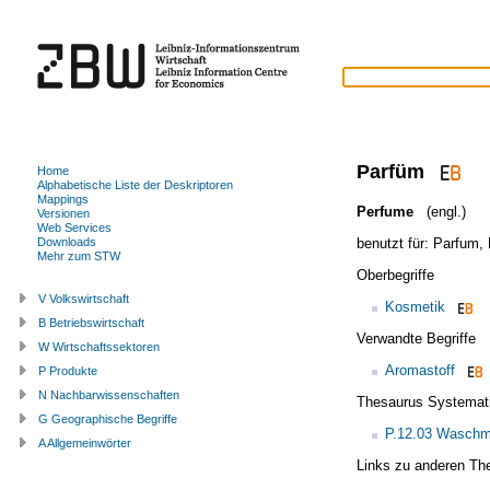
Parfüm
Home
Alphabetische Liste der Deskriptoren
Mappings
Perfume
(engl.)
Versionen
Web Services
benutzt für:
Parfum
,
Downloads
Mehr zum STW
Oberbegriffe
V Volkswirtschaft
Kosmetik
B Betriebswirtschaft
Verwandte Begriffe
W Wirtschaftssektoren
Aromastoff
P Produkte
N Nachbarwissenschaften
Thesaurus Systemat
G Geographische Begriffe
P.12.03 Waschmi
A Allgemeinwörter
Links zu anderen Th