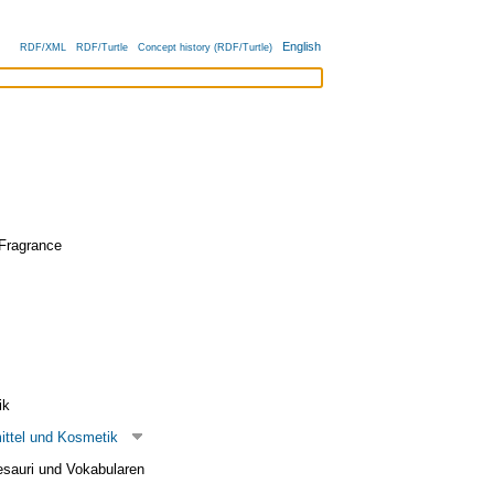
English
RDF/XML
RDF/Turtle
Concept history (RDF/Turtle)
Fragrance
ik
ttel und Kosmetik
esauri und Vokabularen