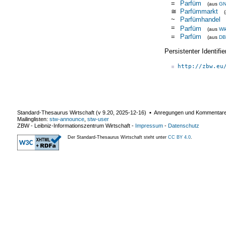
=
Parfüm
(aus
G
≅
Parfümmarkt
~
Parfümhandel
=
Parfüm
(aus
Wi
=
Parfüm
(aus
DB
Persistenter Identif
http://zbw.eu
Standard-Thesaurus Wirtschaft (v
9.20
,
2025-12-16
) ▪ Anregungen und Kommentar
Mailinglisten:
stw-announce
,
stw-user
ZBW - Leibniz-Informationszentrum Wirtschaft
-
Impressum
-
Datenschutz
Der Standard-Thesaurus Wirtschaft steht unter
CC BY 4.0
.