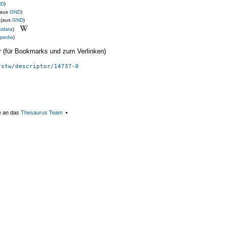
ND
)
(aus
GND
)
(aus
GND
)
kidata
)
pedia
)
ier (für Bookmarks und zum Verlinken)
/stw/descriptor/14737-0
e an das
Thesaurus Team
▪