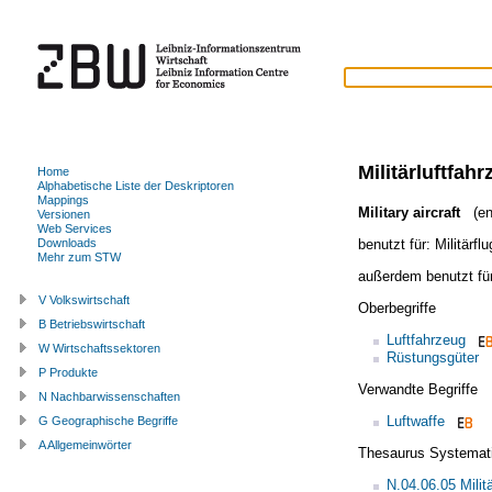
Militärluftfah
Home
Alphabetische Liste der Deskriptoren
Mappings
Military aircraft
(en
Versionen
Web Services
benutzt für:
Militärfl
Downloads
Mehr zum STW
außerdem benutzt fü
V Volkswirtschaft
Oberbegriffe
B Betriebswirtschaft
Luftfahrzeug
W Wirtschaftssektoren
Rüstungsgüter
P Produkte
Verwandte Begriffe
N Nachbarwissenschaften
Luftwaffe
G Geographische Begriffe
A Allgemeinwörter
Thesaurus Systemat
N.04.06.05 Milit