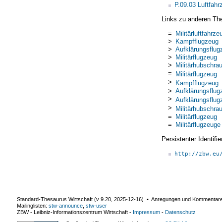
P.09.03 Luftfahr
Links zu anderen Th
=
Militärluftfahrze
>
Kampfflugzeug
>
Aufklärungsflug
>
Militärflugzeug
>
Militärhubschra
=
Militärflugzeug
>
Kampfflugzeug
>
Aufklärungsflug
>
Aufklärungsflug
>
Militärhubschra
=
Militärflugzeug
=
Militärflugzeuge
Persistenter Identif
http://zbw.eu
Standard-Thesaurus Wirtschaft (v
9.20
,
2025-12-16
) ▪ Anregungen und Kommentar
Mailinglisten:
stw-announce
,
stw-user
ZBW - Leibniz-Informationszentrum Wirtschaft
-
Impressum
-
Datenschutz