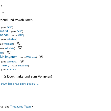
ik
esauri und Vokabularen
(aus
GND
)
markt
(aus
GND
)
handel
(aus
GND
)
(aus
Wikidata
)
aus
Wikidata
)
(aus
Wikidata
)
ata
)
 Melksystem
(aus
Wikidata
)
(aus
Wikidata
)
chinery
(aus
DBpedia
)
(aus
EuroVoc
)
ier (für Bookmarks und zum Verlinken)
/stw/descriptor/14380-1
e an das
Thesaurus Team
▪