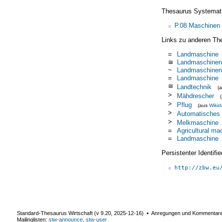
Thesaurus Systemat
P.08 Maschinen
Links zu anderen Th
=
Landmaschine
≅
Landmaschinen
~
Landmaschinen
=
Landmaschine
≅
Landtechnik
(
>
Mähdrescher
>
Pflug
(aus
Wikid
>
Automatisches
>
Melkmaschine
=
Agricultural ma
=
Landmaschine
Persistenter Identif
http://zbw.eu
Standard-Thesaurus Wirtschaft (v
9.20
,
2025-12-16
) ▪ Anregungen und Kommentar
Mailinglisten:
stw-announce
,
stw-user