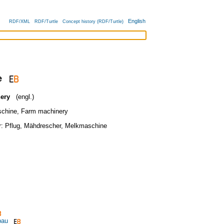
English
RDF/XML
RDF/Turtle
Concept history (RDF/Turtle)
e
nery
(engl.)
schine
,
Farm machinery
r:
Pflug
,
Mähdrescher
,
Melkmaschine
bau