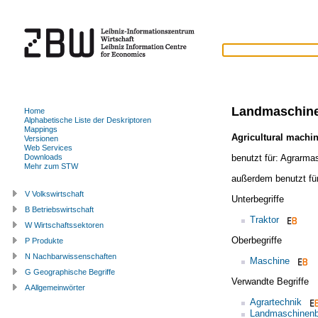
Landmaschin
Home
Alphabetische Liste der Deskriptoren
Mappings
Agricultural machi
Versionen
Web Services
benutzt für:
Agrarma
Downloads
Mehr zum STW
außerdem benutzt fü
V Volkswirtschaft
Unterbegriffe
B Betriebswirtschaft
Traktor
W Wirtschaftssektoren
Oberbegriffe
P Produkte
N Nachbarwissenschaften
Maschine
G Geographische Begriffe
Verwandte Begriffe
A Allgemeinwörter
Agrartechnik
Landmaschinen