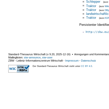
=
Schlepper
(aus
=
Traktor
(aus
Wik
=
Traktor
(aus
DBp
=
landwirtschaftl
=
Traktor
(aus
AG
Persistenter Identif
http://zbw.eu
Standard-Thesaurus Wirtschaft (v
9.20
,
2025-12-16
) ▪ Anregungen und Kommentar
Mailinglisten:
stw-announce
,
stw-user
ZBW - Leibniz-Informationszentrum Wirtschaft
-
Impressum
-
Datenschutz
Der Standard-Thesaurus Wirtschaft steht unter
CC BY 4.0
.