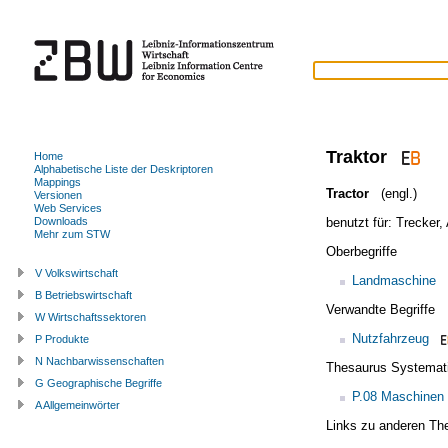
Traktor
Home
Alphabetische Liste der Deskriptoren
Mappings
Tractor
(engl.)
Versionen
Web Services
benutzt für:
Trecker
,
Downloads
Mehr zum STW
Oberbegriffe
V Volkswirtschaft
Landmaschine
B Betriebswirtschaft
Verwandte Begriffe
W Wirtschaftssektoren
Nutzfahrzeug
P Produkte
N Nachbarwissenschaften
Thesaurus Systemat
G Geographische Begriffe
P.08 Maschinen
A Allgemeinwörter
Links zu anderen Th