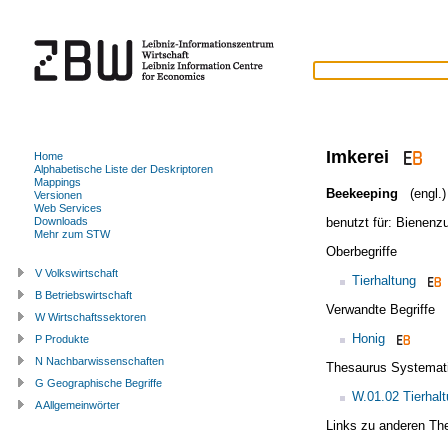
Imkerei
Home
Alphabetische Liste der Deskriptoren
Mappings
Beekeeping
(engl.)
Versionen
Web Services
benutzt für:
Bienenz
Downloads
Mehr zum STW
Oberbegriffe
V Volkswirtschaft
Tierhaltung
B Betriebswirtschaft
Verwandte Begriffe
W Wirtschaftssektoren
Honig
P Produkte
N Nachbarwissenschaften
Thesaurus Systemat
G Geographische Begriffe
W.01.02 Tierhal
A Allgemeinwörter
Links zu anderen Th