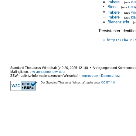
=
Imkerei
(aus
GN
~
Biene
(aus
GND
)
=
Imkerei
(aus
Wik
=
Imkerei
(aus
DB
=
Bienenzucht
(
Persistenter Identif
http://zbw.eu
Standard-Thesaurus Wirtschaft (v
9.20
,
2025-12-16
) ▪ Anregungen und Kommentar
Mailinglisten:
stw-announce
,
stw-user
ZBW - Leibniz-Informationszentrum Wirtschaft
-
Impressum
-
Datenschutz
Der Standard-Thesaurus Wirtschaft steht unter
CC BY 4.0
.