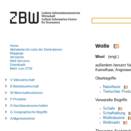
Wolle
Home
Alphabetische Liste der Deskriptoren
Mappings
Wool
(engl.)
Versionen
Web Services
außerdem benutzt fü
Downloads
Mehr zum STW
Kamelhaar
,
Angorawo
Oberbegriffe
V Volkswirtschaft
Naturfaser
B Betriebswirtschaft
Tierisches Prod
W Wirtschaftssektoren
P Produkte
Verwandte Begriffe
N Nachbarwissenschaften
Schafe
G Geographische Begriffe
Schafhaltung
Wollindustrie
A Allgemeinwörter
Wollmarkt
Thesaurus Systemat