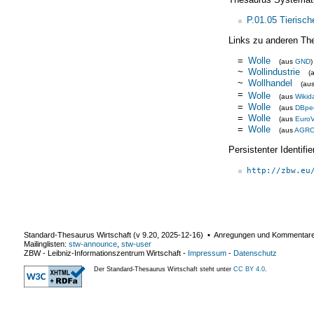
P.01.05 Tierisch
Links zu anderen Th
=
Wolle
(aus
GND
)
~
Wollindustrie
(
~
Wollhandel
(au
=
Wolle
(aus
Wikid
=
Wolle
(aus
DBpe
=
Wolle
(aus
Euro
=
Wolle
(aus
AGR
Persistenter Identif
http://zbw.eu
Standard-Thesaurus Wirtschaft (v
9.20
,
2025-12-16
) ▪ Anregungen und Kommentar
Mailinglisten:
stw-announce
,
stw-user
ZBW - Leibniz-Informationszentrum Wirtschaft
-
Impressum
-
Datenschutz
Der Standard-Thesaurus Wirtschaft steht unter
CC BY 4.0
.