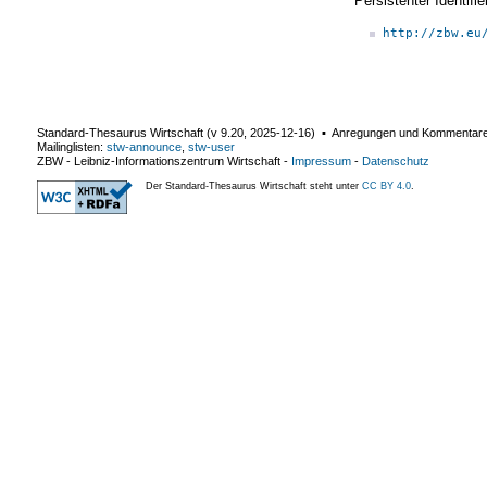
Persistenter Identif
http://zbw.eu
Standard-Thesaurus Wirtschaft (v
9.20
,
2025-12-16
) ▪ Anregungen und Kommentar
Mailinglisten:
stw-announce
,
stw-user
ZBW - Leibniz-Informationszentrum Wirtschaft
-
Impressum
-
Datenschutz
Der Standard-Thesaurus Wirtschaft steht unter
CC BY 4.0
.