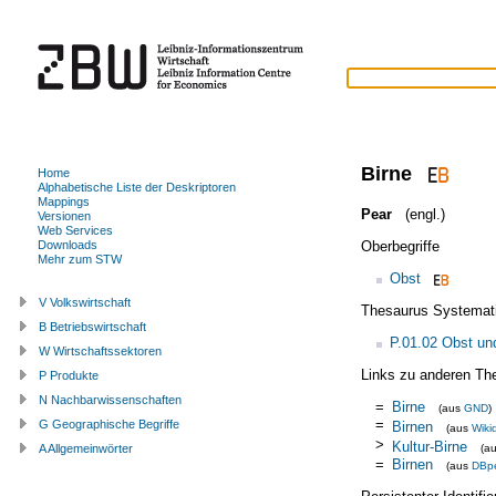
Birne
Home
Alphabetische Liste der Deskriptoren
Mappings
Pear
(engl.)
Versionen
Web Services
Oberbegriffe
Downloads
Mehr zum STW
Obst
V Volkswirtschaft
Thesaurus Systemat
B Betriebswirtschaft
P.01.02 Obst u
W Wirtschaftssektoren
Links zu anderen Th
P Produkte
N Nachbarwissenschaften
=
Birne
(aus
GND
)
=
G Geographische Begriffe
Birnen
(aus
Wiki
>
Kultur-Birne
(a
A Allgemeinwörter
=
Birnen
(aus
DBp