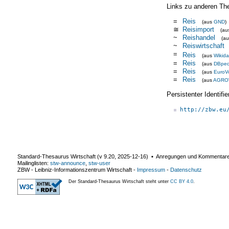
Links zu anderen Th
=
Reis
(aus
GND
)
≅
Reisimport
(a
~
Reishandel
(a
~
Reiswirtschaft
=
Reis
(aus
Wikida
=
Reis
(aus
DBped
=
Reis
(aus
EuroV
=
Reis
(aus
AGRO
Persistenter Identif
http://zbw.eu
Standard-Thesaurus Wirtschaft (v
9.20
,
2025-12-16
) ▪ Anregungen und Kommentar
Mailinglisten:
stw-announce
,
stw-user
ZBW - Leibniz-Informationszentrum Wirtschaft
-
Impressum
-
Datenschutz
Der Standard-Thesaurus Wirtschaft steht unter
CC BY 4.0
.