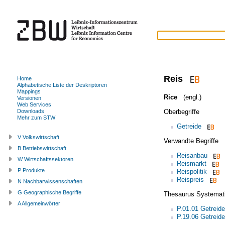
Reis
Home
Alphabetische Liste der Deskriptoren
Mappings
Rice
(engl.)
Versionen
Web Services
Oberbegriffe
Downloads
Mehr zum STW
Getreide
V Volkswirtschaft
Verwandte Begriffe
B Betriebswirtschaft
Reisanbau
W Wirtschaftssektoren
Reismarkt
P Produkte
Reispolitik
Reispreis
N Nachbarwissenschaften
G Geographische Begriffe
Thesaurus Systemat
A Allgemeinwörter
P.01.01 Getreide
P.19.06 Getreid