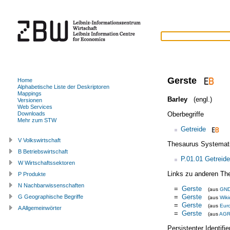
Gerste
Home
Alphabetische Liste der Deskriptoren
Mappings
Barley
(engl.)
Versionen
Web Services
Oberbegriffe
Downloads
Mehr zum STW
Getreide
V Volkswirtschaft
Thesaurus Systemat
B Betriebswirtschaft
P.01.01 Getreide
W Wirtschaftssektoren
Links zu anderen Th
P Produkte
N Nachbarwissenschaften
=
Gerste
(aus
GN
=
Gerste
G Geographische Begriffe
(aus
Wiki
=
Gerste
(aus
Eur
A Allgemeinwörter
=
Gerste
(aus
AG
Persistenter Identif