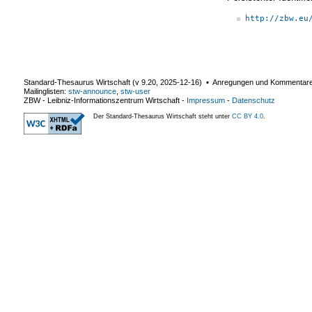
http://zbw.eu
Standard-Thesaurus Wirtschaft (v
9.20
,
2025-12-16
) ▪ Anregungen und Kommentar
Mailinglisten:
stw-announce
,
stw-user
ZBW - Leibniz-Informationszentrum Wirtschaft
-
Impressum
-
Datenschutz
Der Standard-Thesaurus Wirtschaft steht unter
CC BY 4.0
.