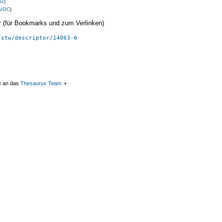
oc
)
VOC
)
ier (für Bookmarks und zum Verlinken)
/stw/descriptor/14063-6
e an das
Thesaurus Team
▪