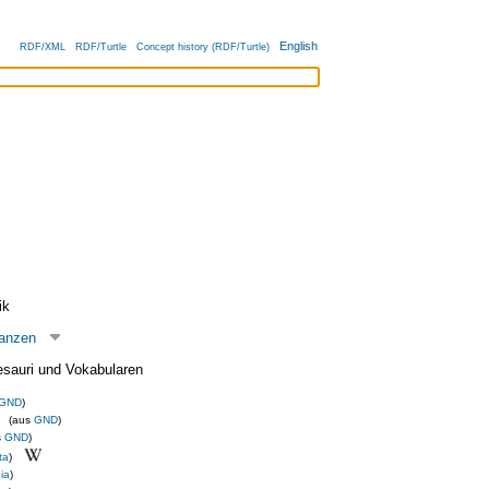
English
RDF/XML
RDF/Turtle
Concept history (RDF/Turtle)
ik
lanzen
esauri und Vokabularen
GND
)
(aus
GND
)
s
GND
)
ta
)
ia
)