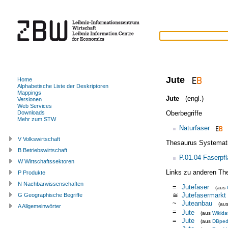
Jute
Home
Alphabetische Liste der Deskriptoren
Mappings
Jute
(engl.)
Versionen
Web Services
Oberbegriffe
Downloads
Mehr zum STW
Naturfaser
V Volkswirtschaft
Thesaurus Systemat
B Betriebswirtschaft
P.01.04 Faserpf
W Wirtschaftssektoren
Links zu anderen Th
P Produkte
N Nachbarwissenschaften
=
Jutefaser
(aus
≅
Jutefasermarkt
G Geographische Begriffe
~
Juteanbau
(au
A Allgemeinwörter
=
Jute
(aus
Wikida
=
Jute
(aus
DBped