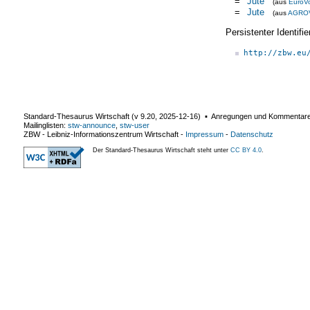
=
Jute
(aus
EuroV
=
Jute
(aus
AGRO
Persistenter Identif
http://zbw.eu
Standard-Thesaurus Wirtschaft (v
9.20
,
2025-12-16
) ▪ Anregungen und Kommentar
Mailinglisten:
stw-announce
,
stw-user
ZBW - Leibniz-Informationszentrum Wirtschaft
-
Impressum
-
Datenschutz
Der Standard-Thesaurus Wirtschaft steht unter
CC BY 4.0
.