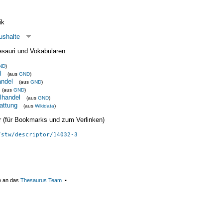
ik
ushalte
esauri und Vokabularen
ND
)
l
(aus
GND
)
andel
(aus
GND
)
(aus
GND
)
lhandel
(aus
GND
)
attung
(aus
Wikidata
)
ier (für Bookmarks und zum Verlinken)
/stw/descriptor/14032-3
e an das
Thesaurus Team
▪