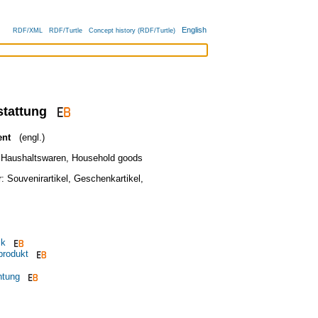
English
RDF/XML
RDF/Turtle
Concept history (RDF/Turtle)
stattung
ent
(engl.)
,
Haushaltswaren
,
Household goods
r:
Souvenirartikel
,
Geschenkartikel
,
ik
produkt
htung