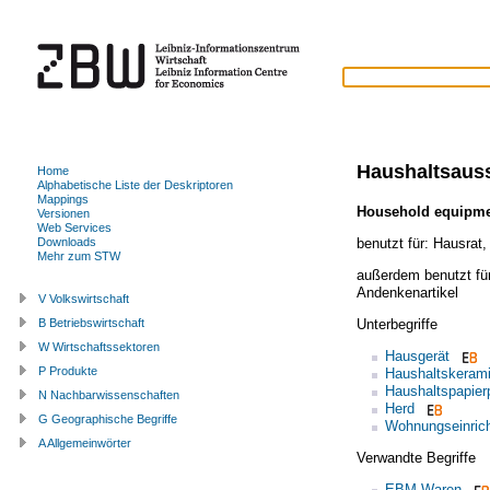
Haushaltsaus
Home
Alphabetische Liste der Deskriptoren
Mappings
Household equipm
Versionen
Web Services
benutzt für:
Hausrat
Downloads
Mehr zum STW
außerdem benutzt fü
Andenkenartikel
V Volkswirtschaft
Unterbegriffe
B Betriebswirtschaft
W Wirtschaftssektoren
Hausgerät
P Produkte
Haushaltskeram
Haushaltspapier
N Nachbarwissenschaften
Herd
G Geographische Begriffe
Wohnungseinric
A Allgemeinwörter
Verwandte Begriffe
EBM-Waren