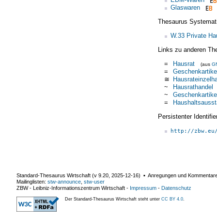
Glaswaren
Thesaurus Systemat
W.33 Private Ha
Links zu anderen Th
=
Hausrat
(aus
G
=
Geschenkartike
≅
Hausrateinzelh
~
Hausrathandel
~
Geschenkartike
=
Haushaltsausst
Persistenter Identif
http://zbw.eu
Standard-Thesaurus Wirtschaft (v
9.20
,
2025-12-16
) ▪ Anregungen und Kommentar
Mailinglisten:
stw-announce
,
stw-user
ZBW - Leibniz-Informationszentrum Wirtschaft
-
Impressum
-
Datenschutz
Der Standard-Thesaurus Wirtschaft steht unter
CC BY 4.0
.