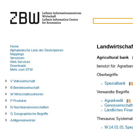
Landwirtscha
Home
Alphabetische Liste der Deskriptoren
Mappings
Agricultural bank
(
Versionen
Web Services
benutzt für:
Agrarban
Downloads
Mehr zum STW
Oberbegriffe
V Volkswirtschaft
Spezialbank
B Betriebswirtschaft
Verwandte Begriffe
W Wirtschaftssektoren
Agrarkredit
P Produkte
Genossenschaft
N Nachbarwissenschaften
Ländliches Fin
G Geographische Begriffe
Thesaurus Systemat
A Allgemeinwörter
W.14.01.01 Spe