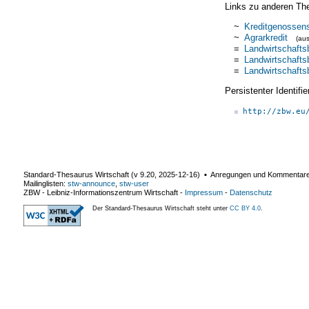
Links zu anderen Th
~
Kreditgenossen
~
Agrarkredit
(au
=
Landwirtschafts
=
Landwirtschafts
=
Landwirtschafts
Persistenter Identif
http://zbw.eu
Standard-Thesaurus Wirtschaft (v
9.20
,
2025-12-16
) ▪ Anregungen und Kommentar
Mailinglisten:
stw-announce
,
stw-user
ZBW - Leibniz-Informationszentrum Wirtschaft
-
Impressum
-
Datenschutz
Der Standard-Thesaurus Wirtschaft steht unter
CC BY 4.0
.