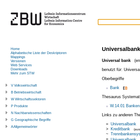
Universalban
Home
Alphabetische Liste der Deskriptoren
Mappings
Universal bank
(eng
Versionen
Web Services
benutzt für:
Univers
Downloads
Mehr zum STW
Oberbegriffe
V Volkswirtschaft
Bank
B Betriebswirtschaft
Thesaurus Systemat
W Wirtschaftssektoren
W.14.01 Banken
P Produkte
N Nachbarwissenschaften
Links zu anderen Th
G Geographische Begriffe
=
Universalbank
A Allgemeinwörter
>
Kreditbank
(au
~
Trennbankensy
=
Universalbank