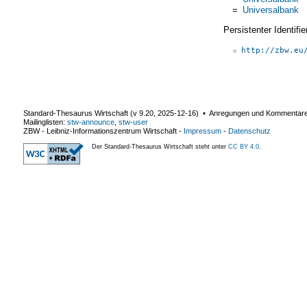
=
Universalbank
Persistenter Identif
http://zbw.eu
Standard-Thesaurus Wirtschaft (v
9.20
,
2025-12-16
) ▪ Anregungen und Kommentar
Mailinglisten:
stw-announce
,
stw-user
ZBW - Leibniz-Informationszentrum Wirtschaft
-
Impressum
-
Datenschutz
Der Standard-Thesaurus Wirtschaft steht unter
CC BY 4.0
.