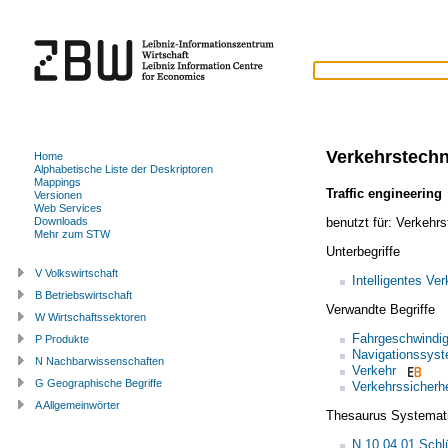
Verkehrstechn
Home
Alphabetische Liste der Deskriptoren
Mappings
Traffic engineering
Versionen
Web Services
benutzt für:
Verkehrs
Downloads
Mehr zum STW
Unterbegriffe
V Volkswirtschaft
Intelligentes Ve
B Betriebswirtschaft
Verwandte Begriffe
W Wirtschaftssektoren
Fahrgeschwindig
P Produkte
Navigationssys
N Nachbarwissenschaften
Verkehr
G Geographische Begriffe
Verkehrssicherhe
A Allgemeinwörter
Thesaurus Systemat
N.10.04.01 Schl