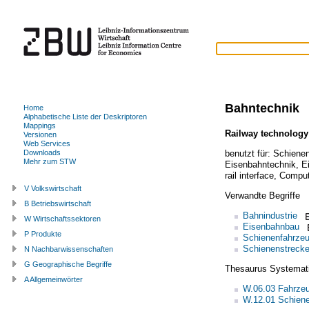
Bahntechnik
Home
Alphabetische Liste der Deskriptoren
Mappings
Railway technology
Versionen
Web Services
benutzt für:
Schienen
Downloads
Mehr zum STW
Eisenbahntechnik
,
E
rail interface
,
Compute
V Volkswirtschaft
Verwandte Begriffe
B Betriebswirtschaft
Bahnindustrie
W Wirtschaftssektoren
Eisenbahnbau
P Produkte
Schienenfahrze
Schienenstreck
N Nachbarwissenschaften
G Geographische Begriffe
Thesaurus Systemat
A Allgemeinwörter
W.06.03 Fahrze
W.12.01 Schien