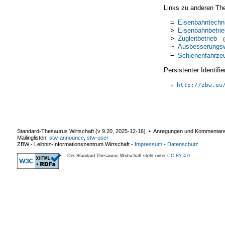
Links zu anderen Th
=
Eisenbahntechn
>
Eisenbahnbetrie
>
Zugleitbetrieb
~
Ausbesserungs
=
Schienenfahrze
Persistenter Identif
http://zbw.eu
Standard-Thesaurus Wirtschaft (v
9.20
,
2025-12-16
) ▪ Anregungen und Kommentar
Mailinglisten:
stw-announce
,
stw-user
ZBW - Leibniz-Informationszentrum Wirtschaft
-
Impressum
-
Datenschutz
Der Standard-Thesaurus Wirtschaft steht unter
CC BY 4.0
.