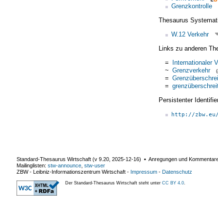
Grenzkontrolle
Thesaurus Systemat
W.12 Verkehr
Links zu anderen Th
=
Internationaler 
~
Grenzverkehr
=
Grenzüberschrei
=
grenzüberschrei
Persistenter Identif
http://zbw.eu
Standard-Thesaurus Wirtschaft (v
9.20
,
2025-12-16
) ▪ Anregungen und Kommentar
Mailinglisten:
stw-announce
,
stw-user
ZBW - Leibniz-Informationszentrum Wirtschaft
-
Impressum
-
Datenschutz
Der Standard-Thesaurus Wirtschaft steht unter
CC BY 4.0
.