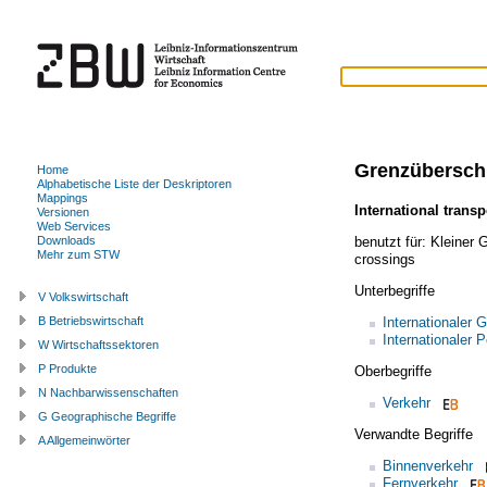
Grenzüberschr
Home
Alphabetische Liste der Deskriptoren
Mappings
International transp
Versionen
Web Services
benutzt für:
Kleiner 
Downloads
Mehr zum STW
crossings
Unterbegriffe
V Volkswirtschaft
Internationaler 
B Betriebswirtschaft
Internationaler 
W Wirtschaftssektoren
P Produkte
Oberbegriffe
N Nachbarwissenschaften
Verkehr
G Geographische Begriffe
Verwandte Begriffe
A Allgemeinwörter
Binnenverkehr
Fernverkehr