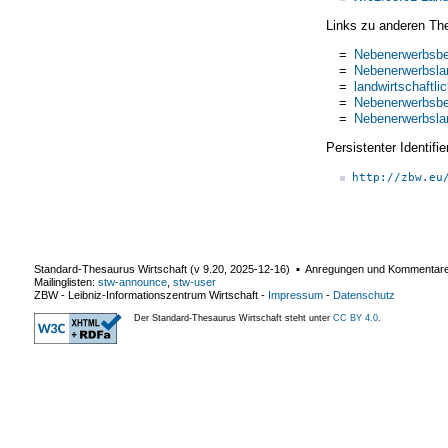
Links zu anderen Th
=
Nebenerwerbsbe
=
Nebenerwerbslan
=
landwirtschaftl
=
Nebenerwerbsbe
=
Nebenerwerbslan
Persistenter Identif
http://zbw.eu
Standard-Thesaurus Wirtschaft (v
9.20
,
2025-12-16
) ▪ Anregungen und Kommentar
Mailinglisten:
stw-announce
,
stw-user
ZBW - Leibniz-Informationszentrum Wirtschaft
-
Impressum
-
Datenschutz
Der Standard-Thesaurus Wirtschaft steht unter
CC BY 4.0
.