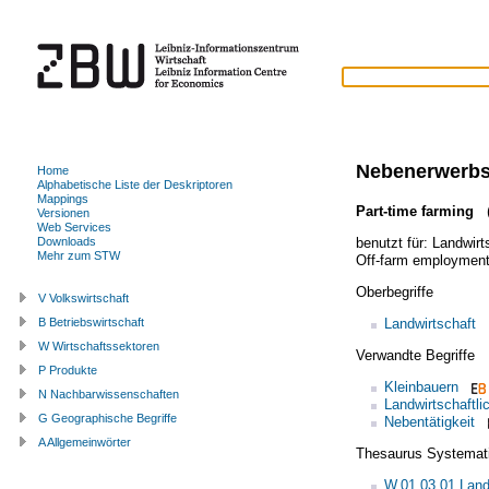
Nebenerwerbs
Home
Alphabetische Liste der Deskriptoren
Mappings
Part-time farming
(
Versionen
Web Services
benutzt für:
Landwirt
Downloads
Mehr zum STW
Off-farm employmen
Oberbegriffe
V Volkswirtschaft
Landwirtschaft
B Betriebswirtschaft
W Wirtschaftssektoren
Verwandte Begriffe
P Produkte
Kleinbauern
N Nachbarwissenschaften
Landwirtschaftli
G Geographische Begriffe
Nebentätigkeit
A Allgemeinwörter
Thesaurus Systemat
W.01.03.01 Land