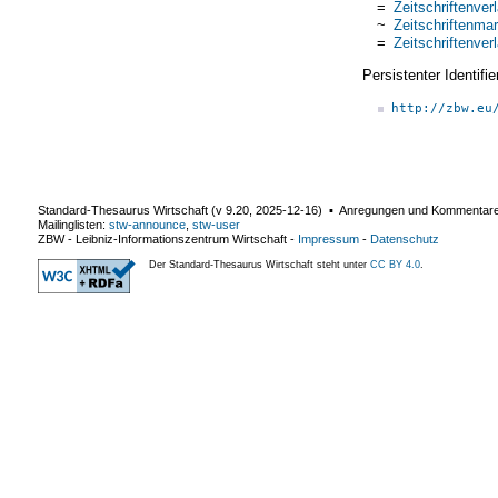
=
Zeitschriftenver
~
Zeitschriftenmar
=
Zeitschriftenver
Persistenter Identif
http://zbw.eu
Standard-Thesaurus Wirtschaft (v
9.20
,
2025-12-16
) ▪ Anregungen und Kommentar
Mailinglisten:
stw-announce
,
stw-user
ZBW - Leibniz-Informationszentrum Wirtschaft
-
Impressum
-
Datenschutz
Der Standard-Thesaurus Wirtschaft steht unter
CC BY 4.0
.