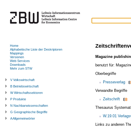
Zeitschriftenv
Home
Alphabetische Liste der Deskriptoren
Mappings
Magazine publishi
Versionen
Web Services
benutzt für:
Magazine
Downloads
Mehr zum STW
Oberbegriffe
V Volkswirtschaft
Presseverlag
B Betriebswirtschaft
Verwandte Begriffe
W Wirtschaftssektoren
Zeitschrift
P Produkte
N Nachbarwissenschaften
Thesaurus Systemat
G Geographische Begriffe
W.19.01 Verlag
A Allgemeinwörter
Links zu anderen Th