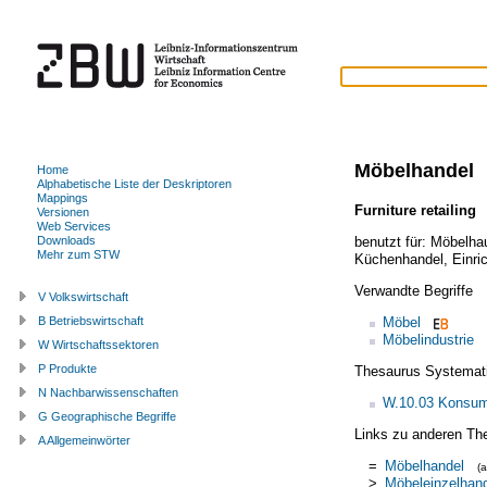
Möbelhandel
Home
Alphabetische Liste der Deskriptoren
Mappings
Furniture retailing
Versionen
Web Services
benutzt für:
Möbelha
Downloads
Mehr zum STW
Küchenhandel
,
Einri
Verwandte Begriffe
V Volkswirtschaft
Möbel
B Betriebswirtschaft
Möbelindustrie
W Wirtschaftssektoren
P Produkte
Thesaurus Systemat
N Nachbarwissenschaften
W.10.03 Konsum
G Geographische Begriffe
Links zu anderen Th
A Allgemeinwörter
=
Möbelhandel
(
>
Möbeleinzelhan