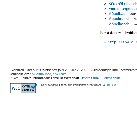
>
Büromöbelhande
>
Einrichtungshau
~
Möbelkauf
(au
~
Möbelmarkt
(a
=
Möbelhandel
(
Persistenter Identif
http://zbw.eu
Standard-Thesaurus Wirtschaft (v
9.20
,
2025-12-16
) ▪ Anregungen und Kommentar
Mailinglisten:
stw-announce
,
stw-user
ZBW - Leibniz-Informationszentrum Wirtschaft
-
Impressum
-
Datenschutz
Der Standard-Thesaurus Wirtschaft steht unter
CC BY 4.0
.