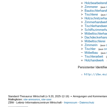
=
Holzbearbeiten
>
Zimmerer
(aus
>
Bautischlerhan
>
Tischlerei
(aus
>
Holzschnitzerh
>
Zimmerhandwer
>
Tischlerhandwe
>
Schiffszimmerh
>
Möbeltischlerh
>
Dachdeckerhan
>
Möbeltischlerei
>
Zimmerin
(aus
>
Tischler
(aus
G
~
Möbelbau
(aus
~
Tischlerarbeit
=
Holzhandwerk
Persistenter Identif
http://zbw.eu
Standard-Thesaurus Wirtschaft (v
9.20
,
2025-12-16
) ▪ Anregungen und Kommentar
Mailinglisten:
stw-announce
,
stw-user
ZBW - Leibniz-Informationszentrum Wirtschaft
-
Impressum
-
Datenschutz