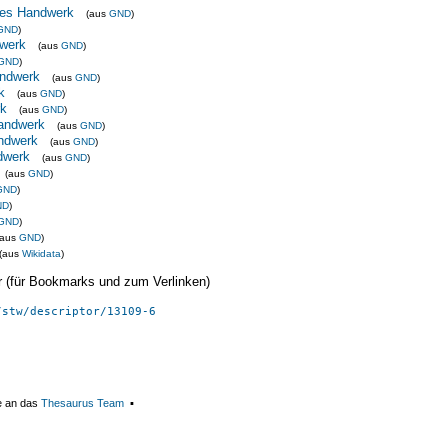
des Handwerk
(aus
GND
)
GND
)
dwerk
(aus
GND
)
GND
)
andwerk
(aus
GND
)
k
(aus
GND
)
rk
(aus
GND
)
andwerk
(aus
GND
)
andwerk
(aus
GND
)
dwerk
(aus
GND
)
(aus
GND
)
GND
)
ND
)
GND
)
(aus
GND
)
(aus
Wikidata
)
ier (für Bookmarks und zum Verlinken)
/stw/descriptor/13109-6
e an das
Thesaurus Team
▪