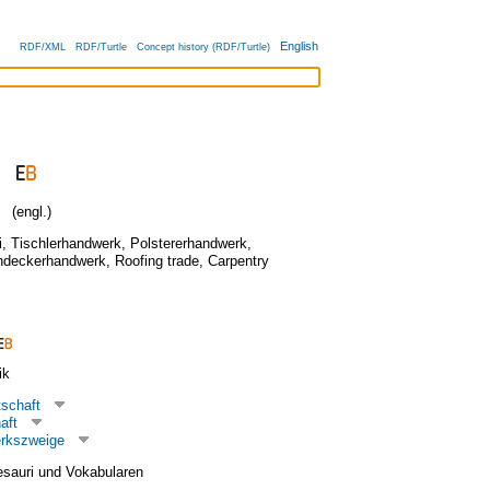
English
RDF/XML
RDF/Turtle
Concept history (RDF/Turtle)
(engl.)
i
,
Tischlerhandwerk
,
Polstererhandwerk
,
hdeckerhandwerk
,
Roofing trade
,
Carpentry
ik
tschaft
aft
rkszweige
esauri und Vokabularen