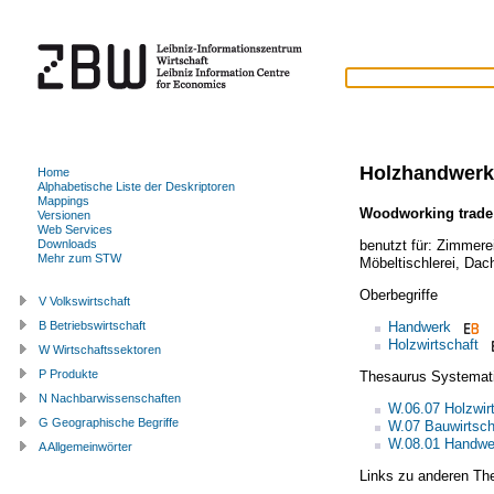
Holzhandwerk
Home
Alphabetische Liste der Deskriptoren
Mappings
Woodworking trade
Versionen
Web Services
benutzt für:
Zimmere
Downloads
Mehr zum STW
Möbeltischlerei
,
Dac
Oberbegriffe
V Volkswirtschaft
Handwerk
B Betriebswirtschaft
Holzwirtschaft
W Wirtschaftssektoren
P Produkte
Thesaurus Systemat
N Nachbarwissenschaften
W.06.07 Holzwir
G Geographische Begriffe
W.07 Bauwirtsch
W.08.01 Handwe
A Allgemeinwörter
Links zu anderen Th