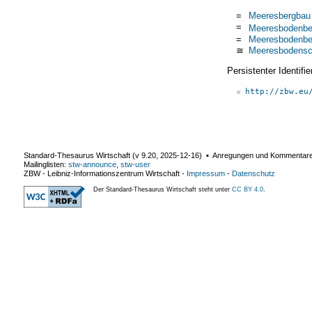
=
Meeresbergbau
=
Meeresbodenbe
=
Meeresbodenbe
≅
Meeresbodensc
Persistenter Identif
http://zbw.eu
Standard-Thesaurus Wirtschaft (v
9.20
,
2025-12-16
) ▪ Anregungen und Kommentar
Mailinglisten:
stw-announce
,
stw-user
ZBW - Leibniz-Informationszentrum Wirtschaft
-
Impressum
-
Datenschutz
Der Standard-Thesaurus Wirtschaft steht unter
CC BY 4.0
.