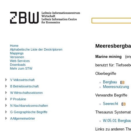
Meeresbergb
Home
Alphabetische Liste der Deskriptoren
Mappings
Marine mining
(eng
Versionen
Web Services
benutzt für:
Tiefseeb
Downloads
Mehr zum STW
Oberbegriffe
V Volkswirtschaft
Bergbau
Meeresnutzung
B Betriebswirtschaft
W Wirtschaftssektoren
Verwandte Begriffe
P Produkte
Seerecht
N Nachbarwissenschaften
Thesaurus Systemat
G Geographische Begriffe
A Allgemeinwörter
W.05.01 Bergba
Links zu anderen Th