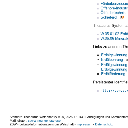
Förderkonzessi
Offshore-Industr
Ölfördertechnik
Schieferöl
Thesaurus Systemat
W.05.01.02 Erdö
W.06.06 Mineralö
Links zu anderen Th
=
Erdölgewinnung
~
Erdölbohrung
(
=
Erdölgewinnung
=
Erdölgewinnung
=
Erdölförderung
Persistenter Identif
http://zbw.eu
Standard-Thesaurus Wirtschaft (v
9.20
,
2025-12-16
) ▪ Anregungen und Kommentar
Mailinglisten:
stw-announce
,
stw-user
ZBW - Leibniz-Informationszentrum Wirtschaft
-
Impressum
-
Datenschutz