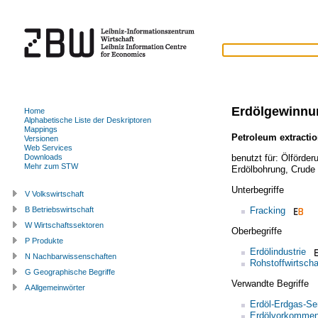
Erdölgewinnu
Home
Alphabetische Liste der Deskriptoren
Mappings
Petroleum extracti
Versionen
Web Services
benutzt für:
Ölförder
Downloads
Mehr zum STW
Erdölbohrung
,
Crude 
Unterbegriffe
V Volkswirtschaft
Fracking
B Betriebswirtschaft
W Wirtschaftssektoren
Oberbegriffe
P Produkte
Erdölindustrie
N Nachbarwissenschaften
Rohstoffwirtscha
G Geographische Begriffe
Verwandte Begriffe
A Allgemeinwörter
Erdöl-Erdgas-Se
Erdölvorkomme