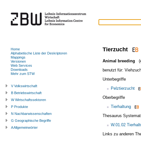
Tierzucht
Home
Alphabetische Liste der Deskriptoren
Mappings
Animal breeding
(e
Versionen
Web Services
benutzt für:
Viehzuch
Downloads
Mehr zum STW
Unterbegriffe
V Volkswirtschaft
Pelztierzucht
B Betriebswirtschaft
Oberbegriffe
W Wirtschaftssektoren
Tierhaltung
P Produkte
N Nachbarwissenschaften
Thesaurus Systemat
G Geographische Begriffe
W.01.02 Tierhal
A Allgemeinwörter
Links zu anderen Th