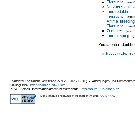
=
Tierzucht
(aus
>
Nutztierzucht
~
Tierproduktion
=
Tierzucht
(aus
W
=
Animal breeding
=
Tierzucht
(aus
=
Zuchttier
(aus
E
=
Tierzüchtung
(
Persistenter Identif
http://zbw.eu
Standard-Thesaurus Wirtschaft (v
9.20
,
2025-12-16
) ▪ Anregungen und Kommentar
Mailinglisten:
stw-announce
,
stw-user
ZBW - Leibniz-Informationszentrum Wirtschaft
-
Impressum
-
Datenschutz
Der Standard-Thesaurus Wirtschaft steht unter
CC BY 4.0
.