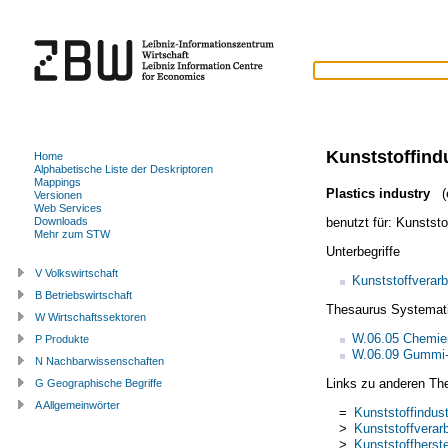
Kunststoffind
Home
Alphabetische Liste der Deskriptoren
Mappings
Plastics industry
(e
Versionen
Web Services
benutzt für:
Kunststo
Downloads
Mehr zum STW
Unterbegriffe
V Volkswirtschaft
Kunststoffverarb
B Betriebswirtschaft
Thesaurus Systemat
W Wirtschaftssektoren
W.06.05 Chemiei
P Produkte
W.06.09 Gummi- 
N Nachbarwissenschaften
Links zu anderen Th
G Geographische Begriffe
A Allgemeinwörter
=
Kunststoffindust
>
Kunststoffverarb
>
Kunststoffherste