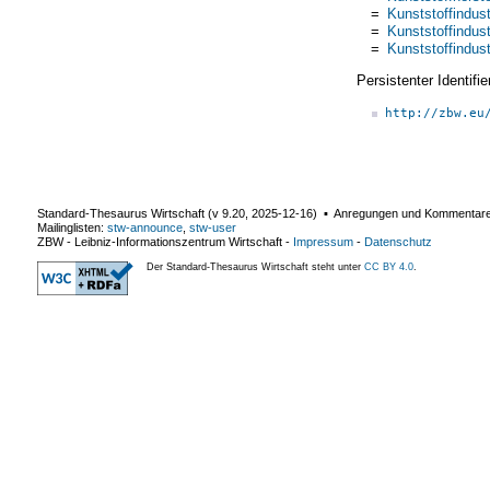
=
Kunststoffindust
=
Kunststoffindust
=
Kunststoffindust
Persistenter Identif
http://zbw.eu
Standard-Thesaurus Wirtschaft (v
9.20
,
2025-12-16
) ▪ Anregungen und Kommentar
Mailinglisten:
stw-announce
,
stw-user
ZBW - Leibniz-Informationszentrum Wirtschaft
-
Impressum
-
Datenschutz
Der Standard-Thesaurus Wirtschaft steht unter
CC BY 4.0
.