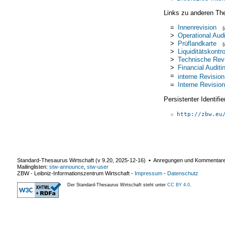
Links zu anderen Th
=
Innenrevision
>
Operational Audi
>
Prüflandkarte
>
Liquiditätskontro
>
Technische Rev
>
Financial Auditi
=
interne Revision
=
Interne Revision
Persistenter Identif
http://zbw.eu
Standard-Thesaurus Wirtschaft (v
9.20
,
2025-12-16
) ▪ Anregungen und Kommentar
Mailinglisten:
stw-announce
,
stw-user
ZBW - Leibniz-Informationszentrum Wirtschaft
-
Impressum
-
Datenschutz
Der Standard-Thesaurus Wirtschaft steht unter
CC BY 4.0
.