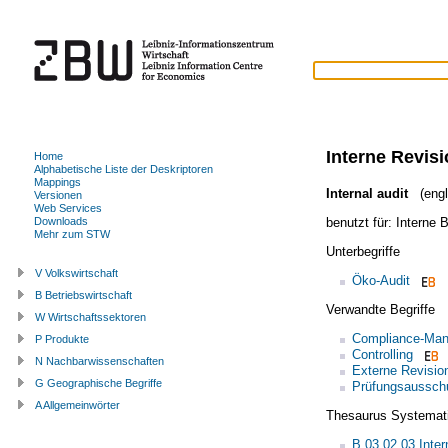
Interne Revis
Home
Alphabetische Liste der Deskriptoren
Mappings
Internal audit
(engl
Versionen
Web Services
benutzt für:
Interne 
Downloads
Mehr zum STW
Unterbegriffe
V Volkswirtschaft
Öko-Audit
B Betriebswirtschaft
Verwandte Begriffe
W Wirtschaftssektoren
Compliance-Ma
P Produkte
Controlling
N Nachbarwissenschaften
Externe Revisio
G Geographische Begriffe
Prüfungsausschu
A Allgemeinwörter
Thesaurus Systemat
B.03.02.03 Inter