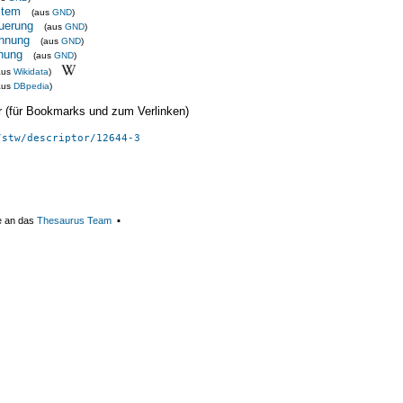
stem
(aus
GND
)
euerung
(aus
GND
)
chnung
(aus
GND
)
anung
(aus
GND
)
aus
Wikidata
)
aus
DBpedia
)
ier (für Bookmarks und zum Verlinken)
/stw/descriptor/12644-3
e an das
Thesaurus Team
▪