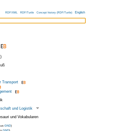
English
RDF/XML
RDF/Turtle
Concept history (RDF/Turtle)
)
luß
r Transport
gement
ik
tschaft und Logistik
esauri und Vokabularen
aus
GND
)
us
GND
)