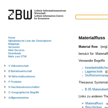
Materialfluss
Home
Alphabetische Liste der Deskriptoren
Mappings
Material flow
(engl.
Versionen
Web Services
benutzt für:
Materialf
Downloads
Mehr zum STW
Verwandte Begriffe
V Volkswirtschaft
Innerbetriebliche
Lagertechnik
B Betriebswirtschaft
Stoffstrommana
W Wirtschaftssektoren
P Produkte
Thesaurus Systemat
N Nachbarwissenschaften
B.05 Materialwir
G Geographische Begriffe
Links zu anderen Th
A Allgemeinwörter
=
Materialfluss
(
>
Beschicken
(a