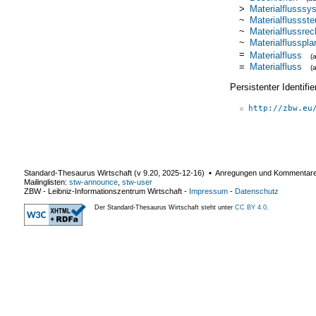
>
Materialflusssy
~
Materialflussst
~
Materialflussre
~
Materialflusspl
=
Materialfluss
(
=
Materialfluss
(
Persistenter Identif
http://zbw.eu
Standard-Thesaurus Wirtschaft (v
9.20
,
2025-12-16
) ▪ Anregungen und Kommentar
Mailinglisten:
stw-announce
,
stw-user
ZBW - Leibniz-Informationszentrum Wirtschaft
-
Impressum
-
Datenschutz
Der Standard-Thesaurus Wirtschaft steht unter
CC BY 4.0
.