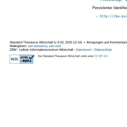
Persistenter Identif
http://zbw.eu
Standard-Thesaurus Wirtschaft (v
9.20
,
2025-12-16
) ▪ Anregungen und Kommentar
Mailinglisten:
stw-announce
,
stw-user
ZBW - Leibniz-Informationszentrum Wirtschaft
-
Impressum
-
Datenschutz
Der Standard-Thesaurus Wirtschaft steht unter
CC BY 4.0
.