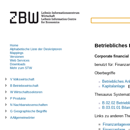
Betriebliches
Home
Alphabetische Liste der Deskriptoren
Mappings
Corporate financial
Versionen
Web Services
benutzt für:
Finanza
Downloads
Mehr zum STW
Oberbegriffe
V Volkswirtschaft
Betriebliches A
Kapitalanlage
B Betriebswirtschaft
W Wirtschaftssektoren
Thesaurus Systemat
P Produkte
B.02.02 Betrieb
N Nachbarwissenschaften
B.03.01.01 Bilan
G Geographische Begriffe
Links zu anderen Th
A Allgemeinwörter
=
Finanzanlageve
=
Finanzanlage