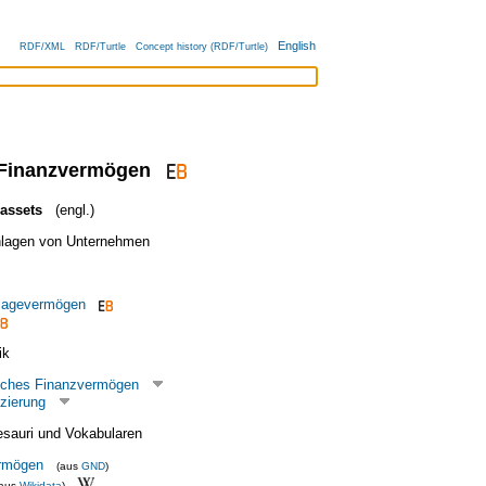
English
RDF/XML
RDF/Turtle
Concept history (RDF/Turtle)
 Finanzvermögen
 assets
(engl.)
nlagen von Unternehmen
nlagevermögen
ik
liches Finanzvermögen
zierung
esauri und Vokabularen
rmögen
(aus
GND
)
(aus
Wikidata
)