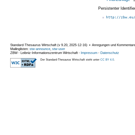
Persistenter Identif
http://zbw.eu
Standard-Thesaurus Wirtschaft (v
9.20
,
2025-12-16
) ▪ Anregungen und Kommentar
Mailinglisten:
stw-announce
,
stw-user
ZBW - Leibniz-Informationszentrum Wirtschaft
-
Impressum
-
Datenschutz
Der Standard-Thesaurus Wirtschaft steht unter
CC BY 4.0
.