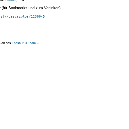
ier (für Bookmarks und zum Verlinken)
/stw/descriptor/12366-5
e an das
Thesaurus Team
▪