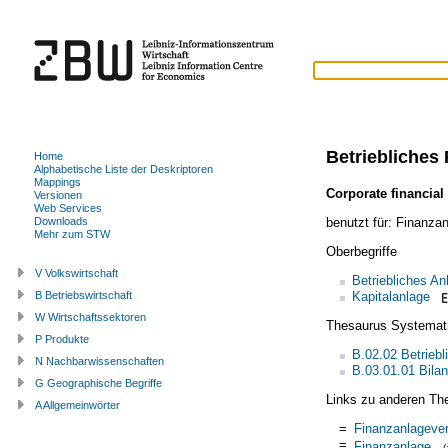
Betriebliches
Home
Alphabetische Liste der Deskriptoren
Mappings
Corporate financial
Versionen
Web Services
benutzt für:
Finanza
Downloads
Mehr zum STW
Oberbegriffe
V Volkswirtschaft
Betriebliches A
Kapitalanlage
B Betriebswirtschaft
W Wirtschaftssektoren
Thesaurus Systemat
P Produkte
B.02.02 Betrieb
N Nachbarwissenschaften
B.03.01.01 Bilan
G Geographische Begriffe
Links zu anderen Th
A Allgemeinwörter
=
Finanzanlageve
=
Finanzanlage