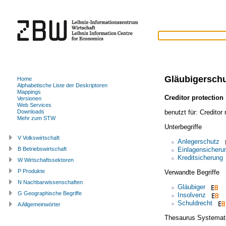
Gläubigersch
Home
Alphabetische Liste der Deskriptoren
Mappings
Creditor protection
Versionen
Web Services
benutzt für:
Creditor 
Downloads
Mehr zum STW
Unterbegriffe
V Volkswirtschaft
Anlegerschutz
Einlagensicheru
B Betriebswirtschaft
Kreditsicherung
W Wirtschaftssektoren
P Produkte
Verwandte Begriffe
N Nachbarwissenschaften
Gläubiger
G Geographische Begriffe
Insolvenz
Schuldrecht
A Allgemeinwörter
Thesaurus Systemat