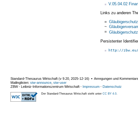
V.05.04.02 Fina
Links zu anderen Th
=
Gläubigerschutz
~
Gläubigerversa
=
Gläubigerschutz
Persistenter Identif
http://zbw.eu
Standard-Thesaurus Wirtschaft (v
9.20
,
2025-12-16
) ▪ Anregungen und Kommentar
Mailinglisten:
stw-announce
,
stw-user
ZBW - Leibniz-Informationszentrum Wirtschaft
-
Impressum
-
Datenschutz
Der Standard-Thesaurus Wirtschaft steht unter
CC BY 4.0
.