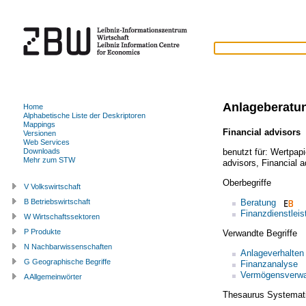
Anlageberatu
Home
Alphabetische Liste der Deskriptoren
Mappings
Financial advisors
Versionen
Web Services
benutzt für:
Wertpapi
Downloads
Mehr zum STW
advisors
,
Financial a
Oberbegriffe
V Volkswirtschaft
Beratung
B Betriebswirtschaft
Finanzdienstleis
W Wirtschaftssektoren
P Produkte
Verwandte Begriffe
N Nachbarwissenschaften
Anlageverhalten
G Geographische Begriffe
Finanzanalyse
Vermögensverwa
A Allgemeinwörter
Thesaurus Systemat