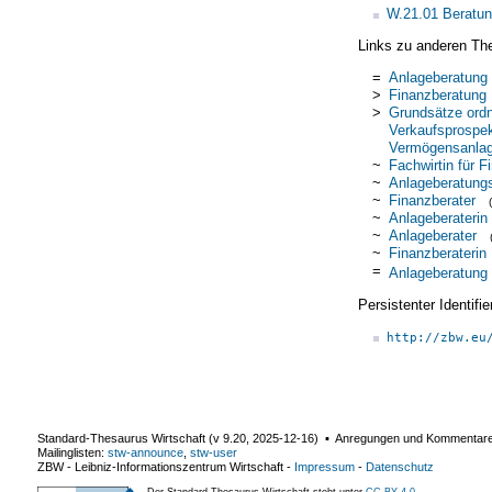
W.21.01 Beratun
Links zu anderen Th
=
Anlageberatung
>
Finanzberatung
>
Grundsätze ord
Verkaufsprospek
Vermögensanla
~
Fachwirtin für 
~
Anlageberatungs
~
Finanzberater
~
Anlageberaterin
~
Anlageberater
~
Finanzberaterin
=
Anlageberatung
Persistenter Identif
http://zbw.eu
Standard-Thesaurus Wirtschaft (v
9.20
,
2025-12-16
) ▪ Anregungen und Kommentar
Mailinglisten:
stw-announce
,
stw-user
ZBW - Leibniz-Informationszentrum Wirtschaft
-
Impressum
-
Datenschutz
Der Standard-Thesaurus Wirtschaft steht unter
CC BY 4.0
.