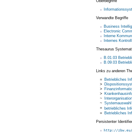
Oberbegriffe
Informationssys
Verwandte Begriffe
Business Intelli
Electronic Com
Interne Kommuni
Internes Kontrol
Thesaurus Systemat
B.01.03 Betrieb
B.09.03 Betrie
Links zu anderen Th
=
Betriebliches I
>
Dispositionssy
>
Finanzinformat
>
Krankenhausinf
~
Interorganisati
~
Systemauswahl
=
betriebliches I
=
Betriebliches I
Persistenter Identif
http://zbw.eu