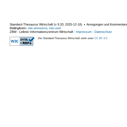
Standard-Thesaurus Wirtschaft (v
9.20
,
2025-12-16
) ▪ Anregungen und Kommentar
Mailinglisten:
stw-announce
,
stw-user
ZBW - Leibniz-Informationszentrum Wirtschaft
-
Impressum
-
Datenschutz
Der Standard-Thesaurus Wirtschaft steht unter
CC BY 4.0
.