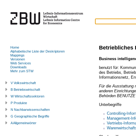
Betriebliches
Home
Alphabetische Liste der Deskriptoren
Mappings
Business intellige
Versionen
Web Services
benutzt für:
Kommunik
Downloads
Mehr zum STW
des Betriebs
,
Betrie
Informationsnetz
,
En
V Volkswirtschaft
Für die Ausstattung 
B Betriebswirtschaft
anderen Einrichtunge
Behörden
BENUTZ
W Wirtschaftssektoren
P Produkte
Unterbegriffe
N Nachbarwissenschaften
Controlling-Info
G Geographische Begriffe
Management-Inf
Vertriebs-Infor
A Allgemeinwörter
Warenwirtschaf