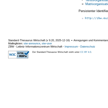
=
Matrixorganisat
Persistenter Identif
http://zbw.eu
Standard-Thesaurus Wirtschaft (v
9.20
,
2025-12-16
) ▪ Anregungen und Kommentar
Mailinglisten:
stw-announce
,
stw-user
ZBW - Leibniz-Informationszentrum Wirtschaft
-
Impressum
-
Datenschutz
Der Standard-Thesaurus Wirtschaft steht unter
CC BY 4.0
.