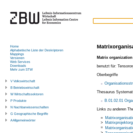
Matrixorganis
Home
Alphabetische Liste der Deskriptoren
Mappings
Matrix organization
Versionen
Web Services
benutzt für:
Tensoror
Downloads
Mehr zum STW
Oberbegriffe
V Volkswirtschaft
Organisationsstr
B Betriebswirtschaft
Thesaurus Systemat
W Wirtschaftssektoren
B.01.02.01 Organ
P Produkte
N Nachbarwissenschaften
Links zu anderen Th
G Geographische Begriffe
=
Matrixorganisat
A Allgemeinwörter
>
Matrixprojektorg
=
Matrixorganisat
>
Tensororganisat