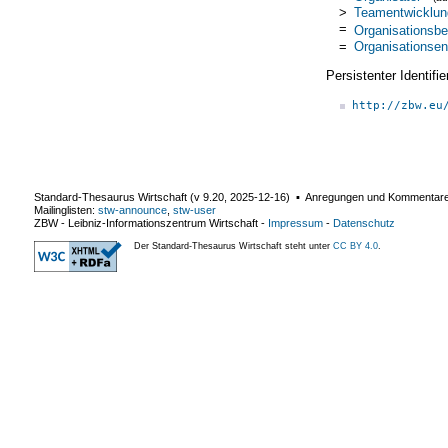
>
Teamentwicklun
=
Organisationsbe
=
Organisationsen
Persistenter Identif
http://zbw.eu
Standard-Thesaurus Wirtschaft (v
9.20
,
2025-12-16
) ▪ Anregungen und Kommentar
Mailinglisten:
stw-announce
,
stw-user
ZBW - Leibniz-Informationszentrum Wirtschaft
-
Impressum
-
Datenschutz
Der Standard-Thesaurus Wirtschaft steht unter
CC BY 4.0
.