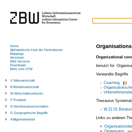
Organisation
Home
Alphabetische Liste der Deskriptoren
Mappings
Organizational con
Versionen
Web Services
benutzt für:
Organisa
Downloads
Mehr zum STW
Verwandte Begriffe
V Volkswirtschaft
Coaching
Organisatorisch
B Betriebswirtschaft
Unternehmensbe
W Wirtschaftssektoren
P Produkte
Thesaurus Systemat
N Nachbarwissenschaften
W.21.01 Beratun
G Geographische Begriffe
Links zu anderen Th
A Allgemeinwörter
=
Organisationsbe
=
Organisator
(a