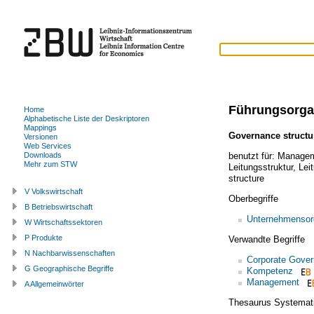
Führungsorga
Home
Alphabetische Liste der Deskriptoren
Mappings
Governance structu
Versionen
Web Services
benutzt für:
Managem
Downloads
Mehr zum STW
Leitungsstruktur
,
Lei
structure
V Volkswirtschaft
Oberbegriffe
B Betriebswirtschaft
Unternehmensor
W Wirtschaftssektoren
P Produkte
Verwandte Begriffe
N Nachbarwissenschaften
Corporate Gove
G Geographische Begriffe
Kompetenz
Management
A Allgemeinwörter
Thesaurus Systemat