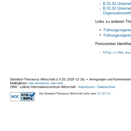
B.01.01 Untern
B.01.02 Unterne
Organisationsleh
Links zu anderen Th
=
Führungsorganis
=
Führungsorganis
Persistenter Identif
http://zbw.eu
Standard-Thesaurus Wirtschaft (v
9.20
,
2025-12-16
) ▪ Anregungen und Kommentar
Mailinglisten:
stw-announce
,
stw-user
ZBW - Leibniz-Informationszentrum Wirtschaft
-
Impressum
-
Datenschutz
Der Standard-Thesaurus Wirtschaft steht unter
CC BY 4.0
.