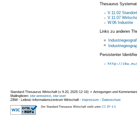
Thesaurus Systemat
V.11.02 Standor
V.11.07 Wirtsch
W.06 Industrie
Links zu anderen Th
=
Industriegeograf
=
Industriegeogra
Persistenter Identif
http://zbw.eu
Standard-Thesaurus Wirtschaft (v
9.20
,
2025-12-16
) ▪ Anregungen und Kommentar
Mailinglisten:
stw-announce
,
stw-user
ZBW - Leibniz-Informationszentrum Wirtschaft
-
Impressum
-
Datenschutz
Der Standard-Thesaurus Wirtschaft steht unter
CC BY 4.0
.