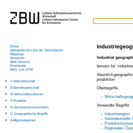
Industriegeog
Home
Alphabetische Liste der Deskriptoren
Mappings
Industrial geograp
Versionen
Web Services
benutzt für:
Industrie
Downloads
Mehr zum STW
Räumlich-geographisc
produktion.
V Volkswirtschaft
Oberbegriffe
B Betriebswirtschaft
W Wirtschaftssektoren
Wirtschaftsgeog
P Produkte
Verwandte Begriffe
N Nachbarwissenschaften
Industrieregion
G Geographische Begriffe
Interindustrielle
A Allgemeinwörter
Produktionsstan
Regionales Clus