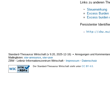
Links zu anderen Th
~
Steuerwirkung
=
Excess Burden
=
Excess burden o
Persistenter Identif
http://zbw.eu
Standard-Thesaurus Wirtschaft (v
9.20
,
2025-12-16
) ▪ Anregungen und Kommentar
Mailinglisten:
stw-announce
,
stw-user
ZBW - Leibniz-Informationszentrum Wirtschaft
-
Impressum
-
Datenschutz
Der Standard-Thesaurus Wirtschaft steht unter
CC BY 4.0
.