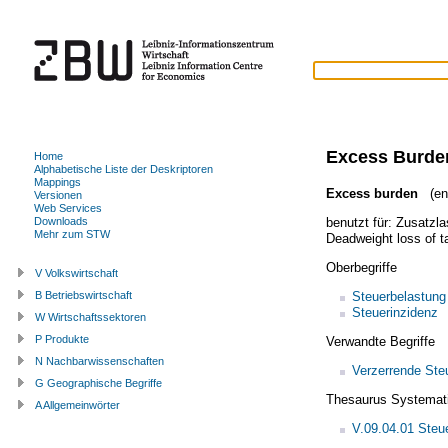
Excess Burde
Home
Alphabetische Liste der Deskriptoren
Mappings
Excess burden
(eng
Versionen
Web Services
benutzt für:
Zusatzla
Downloads
Mehr zum STW
Deadweight loss of t
Oberbegriffe
V Volkswirtschaft
Steuerbelastung
B Betriebswirtschaft
Steuerinzidenz
W Wirtschaftssektoren
P Produkte
Verwandte Begriffe
N Nachbarwissenschaften
Verzerrende Ste
G Geographische Begriffe
Thesaurus Systemat
A Allgemeinwörter
V.09.04.01 Steue