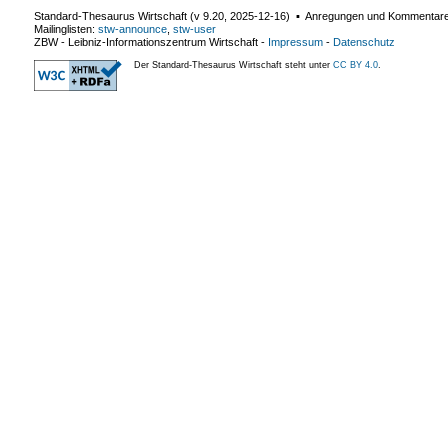
Standard-Thesaurus Wirtschaft (v
9.20
,
2025-12-16
) ▪ Anregungen und Kommentar
Mailinglisten:
stw-announce
,
stw-user
ZBW - Leibniz-Informationszentrum Wirtschaft
-
Impressum
-
Datenschutz
Der Standard-Thesaurus Wirtschaft steht unter
CC BY 4.0
.