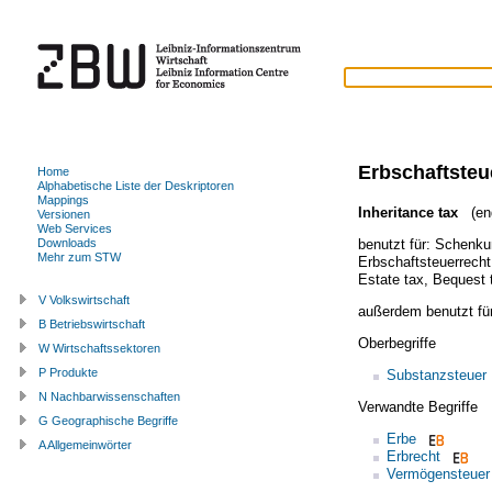
Erbschaftsteu
Home
Alphabetische Liste der Deskriptoren
Mappings
Inheritance tax
(eng
Versionen
Web Services
benutzt für:
Schenku
Downloads
Mehr zum STW
Erbschaftsteuerrecht
Estate tax
,
Bequest 
V Volkswirtschaft
außerdem benutzt fü
B Betriebswirtschaft
Oberbegriffe
W Wirtschaftssektoren
P Produkte
Substanzsteuer
N Nachbarwissenschaften
Verwandte Begriffe
G Geographische Begriffe
Erbe
A Allgemeinwörter
Erbrecht
Vermögensteuer