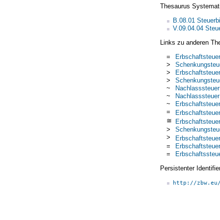
Thesaurus Systemat
B.08.01 Steuerb
V.09.04.04 Steu
Links zu anderen Th
=
Erbschaftsteue
>
Schenkungsteue
>
Erbschaftsteuer
>
Schenkungsteu
~
Nachlasssteuer
~
Nachlasssteuer
~
Erbschaftsteuer
=
Erbschaftsteue
≅
Erbschaftsteue
>
Schenkungsteu
>
Erbschaftsteue
=
Erbschaftsteue
=
Erbschaftssteu
Persistenter Identif
http://zbw.eu